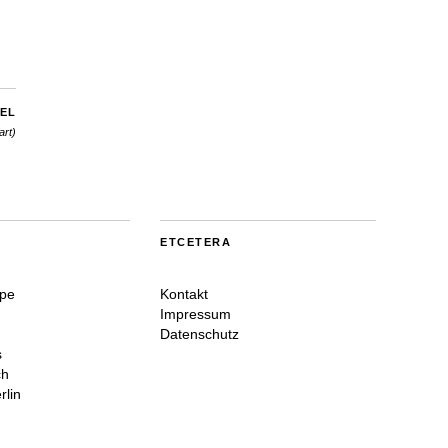
EL
art)
ETCETERA
ppe
Kontakt
Impressum
Datenschutz
s
ch
rlin