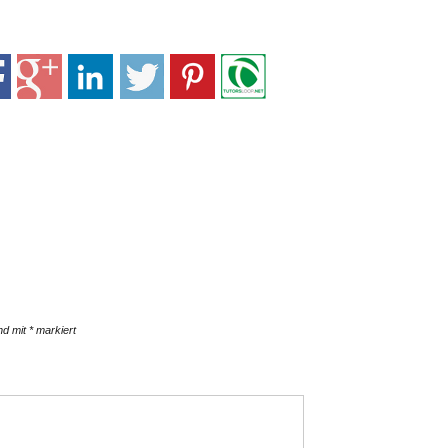
ind mit
*
markiert