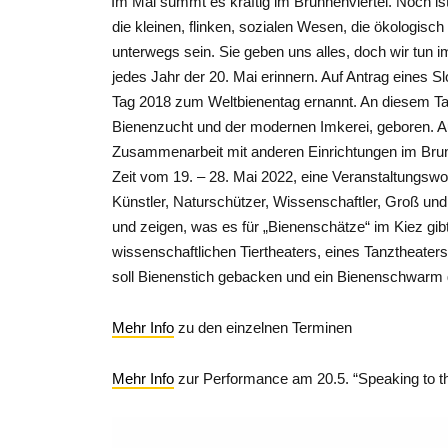
“
Im Mai summt es kräftig im Brunnenviertel. Noch 
die kleinen, flinken, sozialen Wesen, die ökologis
unterwegs sein. Sie geben uns alles, doch wir tun i
jedes Jahr der 20. Mai erinnern. Auf Antrag eines
Tag 2018 zum Weltbienentag ernannt. An diesem Ta
Bienenzucht und der modernen Imkerei, geboren. A
Zusammenarbeit mit anderen Einrichtungen im Brunn
Zeit vom 19. – 28. Mai 2022, eine Veranstaltung
Künstler, Naturschützer, Wissenschaftler, Groß un
und zeigen, was es für „Bienenschätze“ im Kiez gibt
wissenschaftlichen Tiertheaters, eines Tanztheater
soll Bienenstich gebacken und ein Bienenschwarm g
Mehr Info
zu den einzelnen Terminen
Mehr Info
zur Performance am 20.5. “Speaking to t