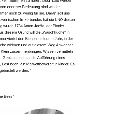
ist kein Summen zu hören. Doch bald werden
ch von enormer Bedeutung sind wieder
mmer noch zu wenig für sie. Daran soll uns
 Slowenischen Imkerbundes hat die
diesen
UNO
g wurde 1734 Anton Janša, der Pionier
us diesem Grund will die „Waschküche“ in
enviertel den Bienen in diesem Jahr, in der
swoche widmen und auf diesem Weg Anwohner,
d Klein zusammenbringen, Wissen vermitteln
. Geplant sind u.a. die Aufführung eines
s, Lesungen, ein Malwettbewerb für Kinder. Es
ebastelt werden. ”
he Bees”