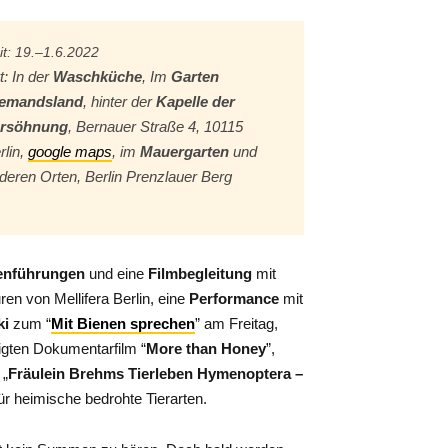
it: 19.–1.6.2022
t: In der
Waschküche
, Im
Garten
emandsland
, hinter der
Kapelle der
ersöhnung
, Bernauer Straße 4, 10115
rlin,
google maps
, im
Mauergarten
und
deren Orten, Berlin Prenzlauer Berg
enführungen
und eine
Filmbegleitung
mit
ren von Mellifera Berlin, eine
Performance
mit
ki
zum “
Mit Bienen sprechen
” am Freitag,
gten Dokumentarfilm “
More than Honey
”,
 „
Fräulein Brehms Tierleben Hymenoptera –
für heimische bedrohte Tierarten.