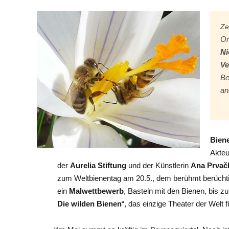
Ze
Or
Ni
V
Be
an
Bien
Akteu
der
Aurelia Stiftung
und der Künstlerin
Ana Prvač
zum Weltbienentag am 20.5., dem berühmt berüchti
ein
Malwettbewerb
, Basteln mit den Bienen, bis zu
Die wilden Bienen
“, das einzige Theater der Welt 