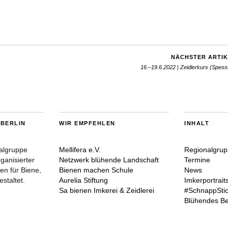
NÄCHSTER ARTIK
16.–19.6.2022 | Zeidlerkurs (Spess
BERLIN
WIR EMPFEHLEN
INHALT
nalgruppe
Mellifera e.V.
Regionalgru
rganisierter
Netzwerk blühende Landschaft
Termine
ven für Biene,
Bienen machen Schule
News
staltet.
Aurelia Stiftung
Imkerportrait
Sa bienen Imkerei & Zeidlerei
#SchnappSti
Blühendes Be