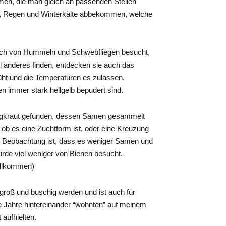
men, die man gleich an passenden Stellen
nne, Regen und Winterkälte abbekommen, welche
hlich von Hummeln und Schwebfliegen besucht,
l anderes finden, entdecken sie
auch
das
üht und die Temperaturen es zulassen.
en immer stark hellgelb bepudert sind.
ringkraut gefunden, dessen Samen gesammelt
 ob es eine Zuchtform ist, oder eine Kreuzung
 Beobachtung ist,
dass es weniger Samen
und
urde viel weniger
von Bienen
besucht.
llkommen)
roß und buschig werden und ist auch für
e Jahre hintereinander “wohnten” auf meinem
aufhielten.