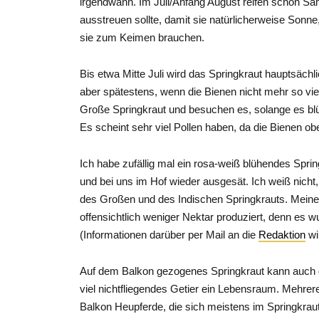
irgendwann.
Im Juli/Anfang August reifen schon Sa
ausstreuen sollte, damit sie natürlicherweise So
sie zum Keimen brauchen.
Bis etwa Mitte Juli wird das Springkraut hauptsäc
aber spätestens, wenn die Bienen nicht mehr so vie
Große Springkraut und besuchen es, solange es bl
Es scheint sehr viel Pollen haben, da die Bienen ob
Ich habe zufällig mal ein rosa-weiß blühendes Sp
und bei uns im Hof wieder ausgesät. Ich weiß nicht,
des Großen und des Indischen Springkrauts. Meine
offensichtlich weniger Nektar produziert, denn es w
(Informationen darüber per Mail an die
Redaktion
wi
Auf dem Balkon gezogenes Springkraut kann auch g
viel
nichtfliegendes Getier ein Lebensraum. Mehrer
Balkon Heupferde, die sich meistens im Springkraut 